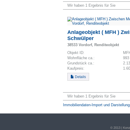
Wir haben 1 Ergebnis für Sie
Anlageobjekt ( MFH ) Zw
Schwülper
38533 Vordorf, Renditeobjekt
Objekt ID:
MFH
Wohnfläche ca.:
993
Grund­stück ca.:
2.1
Kaufpreis:
1.6
Details
Wir haben 1 Ergebnis für Sie
Immobiliendaten-Import und Darstellu
© 2013 | Kon