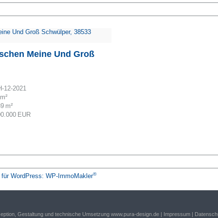
ischen Meine Und Groß
-12-2021
 m²
39 m²
00.000 EUR
®
ng für WordPress: WP-ImmoMakler
zeption, Gestaltung und technische Umsetzung
www.pura-design.de
|
Impressum
|
Datensch