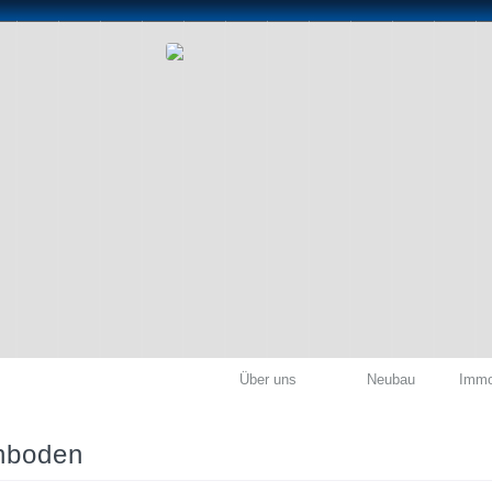
Über uns
Neubau
Immo
chboden