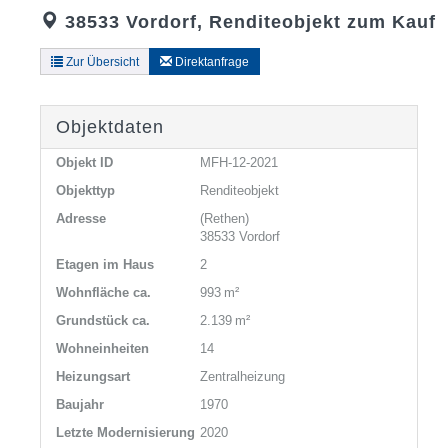
38533 Vordorf, Renditeobjekt zum Kauf
Zur Übersicht
Direktanfrage
Objektdaten
Objekt ID
MFH-12-2021
Objekttyp
Renditeobjekt
Adresse
(Rethen)
38533 Vordorf
Etagen im Haus
2
Wohnfläche ca.
993 m²
Grund­stück ca.
2.139 m²
Wohneinheiten
14
Heizungsart
Zentralheizung
Baujahr
1970
Letzte Modernisierung
2020