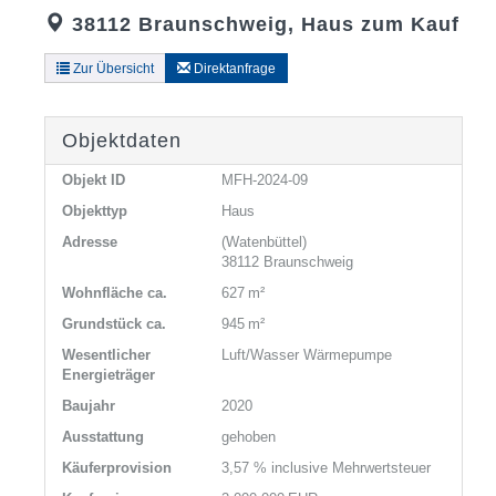
38112 Braunschweig, Haus zum Kauf
Zur Übersicht
Direktanfrage
Objektdaten
Objekt ID
MFH-2024-09
Objekttyp
Haus
Adresse
(Watenbüttel)
38112 Braunschweig
Wohnfläche ca.
627 m²
Grund­stück ca.
945 m²
Wesentlicher
Luft/Wasser Wärmepumpe
Energieträger
Baujahr
2020
Ausstattung
gehoben
Käufer­provision
3,57 % inclusive Mehrwertsteuer