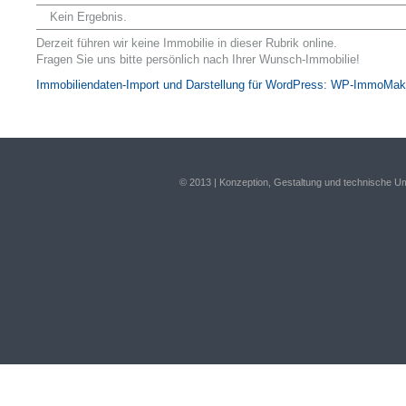
Kein Ergebnis.
Derzeit führen wir keine Immobilie in dieser Rubrik online.
Fragen Sie uns bitte persönlich nach Ihrer Wunsch-Immobilie!
Immobiliendaten-Import und Darstellung für WordPress: WP-ImmoMak
© 2013 | Konzeption, Gestaltung und technische 